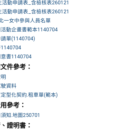
活動申請表_含檢核表260121
活動申請表_含檢核表260121
_北一女中參與人員名單
活動企畫書範本1140704
單(1140704)
140704
書1140704
明文件參考：
證明
駕駛資料
定型化契約.租車單(範本)
借用參考：
知.地圖250701
請、證明書：