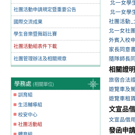
北一女學生
社團活動申請規定暨重要公告
北一女學生
社團活動
國際交流成果
北一女社團
學生音樂暨舞蹈比賽
外賓入校申請
社團活動組表件下載
家長同意書1
隨隊師長同意
社團管理辦法及相關規章
相關證
旅宿合法
學務處
(相關單位)
遊覽車及
訓育組
遊覽車租賃
生活輔導組
文宣品
校安中心
文宣品借用須
社團活動組
發函申
體育組