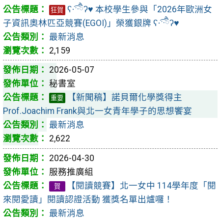
ʕ·͡ˑ·ཻʔ♥︎ 本校學生參與「2026年歐洲女
狂賀
子資訊奧林匹亞競賽(EGOI)」榮獲銀牌 ʕ·͡ˑ·ཻʔ♥︎
最新消息
2,159
2026-05-07
秘書室
【新聞稿】諾貝爾化學獎得主
重要
Prof.Joachim Frank與北一女青年學子的思想饗宴
最新消息
2,622
2026-04-30
服務推廣組
【閱讀競賽】北一女中 114學年度「閱
賀
來閱愛讀」閱讀認證活動 獲獎名單出爐囉！
最新消息