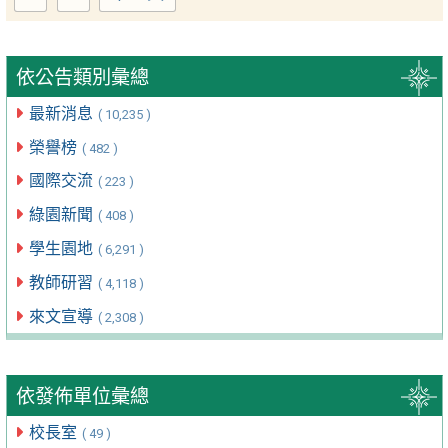
依公告類別彙總
最新消息
( 10,235 )
榮譽榜
( 482 )
國際交流
( 223 )
綠園新聞
( 408 )
學生園地
( 6,291 )
教師研習
( 4,118 )
來文宣導
( 2,308 )
依發佈單位彙總
校長室
( 49 )