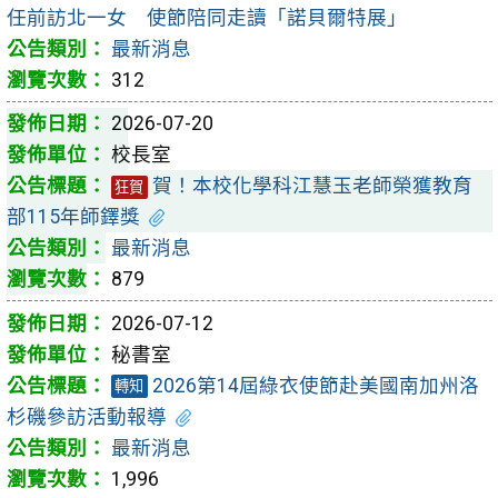
任前訪北一女 使節陪同走讀「諾貝爾特展」
最新消息
312
2026-07-20
校長室
賀！本校化學科江慧玉老師榮獲教育
狂賀
部115年師鐸獎
最新消息
879
2026-07-12
秘書室
2026第14屆綠衣使節赴美國南加州洛
轉知
杉磯參訪活動報導
最新消息
1,996