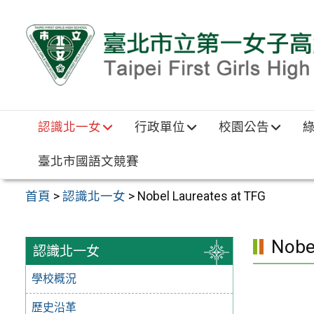
跳至主要內容區
認識北一女
行政單位
校園公告
臺北市國語文競賽
首頁
>
認識北一女
>
Nobel Laureates at TFG
Nobe
認識北一女
學校概況
歷史沿革