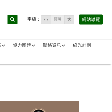
字級：
送出
網站導覽
小
預設
大
搜
尋
(必
務
協力團體
聯絡資訊
綠光計劃
填)：