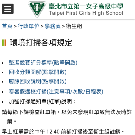
跳至主要內容區
選
單
首頁
>
行政單位
>
學務處
>
衛生組
環境打掃各項規定
整潔競賽評分標準(點擊開啟)
回收分類圖解(點擊開啟)
廚餘回收說明(點擊開啟)
寒暑假返校打掃(注意事項/次數/日程表)
加強打掃通知單(紅單)說明：
請每節下課檢查紅單箱，以免未發現紅單致無法及時註
銷。
早上紅單需於中午 12:40 前補打掃後至衛生組註銷。