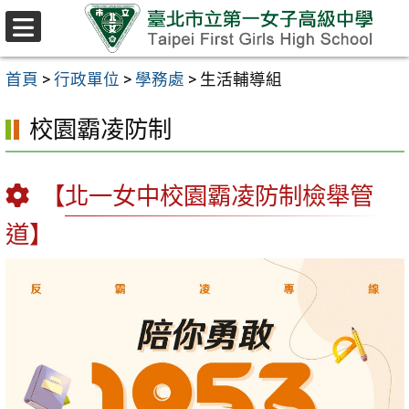
跳至主要內容區
選
單
首頁
>
行政單位
>
學務處
>
生活輔導組
校園霸凌防制
【北一女中校園霸凌防制檢舉管
道】