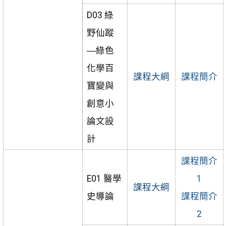
D03 綠
野仙蹤
―綠色
化學百
課程大綱
課程簡介
寶變與
創意小
論文設
計
課程簡介
E01 醫學
1
課程大綱
史導論
課程簡介
2