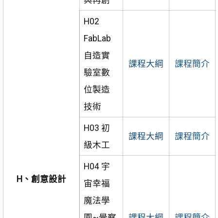
與再創
H02
FabLab
自造實
課程大綱
課程簡介
驗室數
位製造
技術
H03 初
課程大綱
課程簡介
級木工
H04 宇
H、創意設計
宙幸福
魔法學
園~覺察
課程大綱
課程簡介