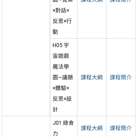
×對話×
反思×行
動
H05 宇
宙遊戲
魔法學
園~議題
課程大綱
課程簡介
×體驗×
反思×設
計
J01 綠食
課程大綱
課程簡介
力