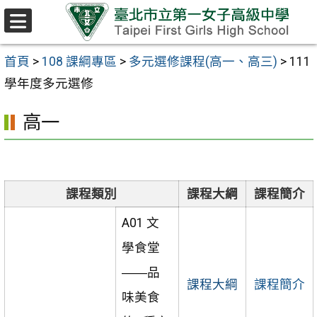
跳至主要內容區
選
單
首頁
>
108 課綱專區
>
多元選修課程(高一、高三)
>
111
學年度多元選修
高一
課程類別
課程大綱
課程簡介
A01 文
學食堂
――品
課程大綱
課程簡介
味美食