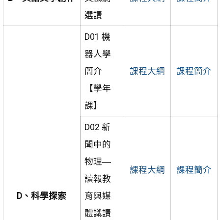
選讀
D01 機
器人學
簡介
課程大綱
課程簡介
【學年
課】
D02 新
聞中的
物理―
課程大綱
課程簡介
讀報教
D、科學探索
育與媒
體識讀