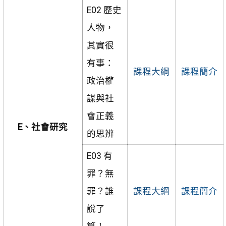
E02 歷史
人物，
其實很
有事：
課程大綱
課程簡介
政治權
謀與社
會正義
E、社會研究
的思辨
E03 有
罪？無
罪？誰
課程大綱
課程簡介
說了