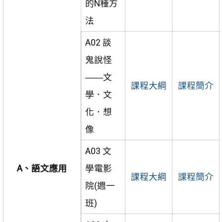
的N種方
法
A02 談
鬼說怪
――文
課程大綱
課程簡介
學．文
化．想
像
A03 文
A、語文應用
學電影
課程大綱
課程簡介
院(週一
班)