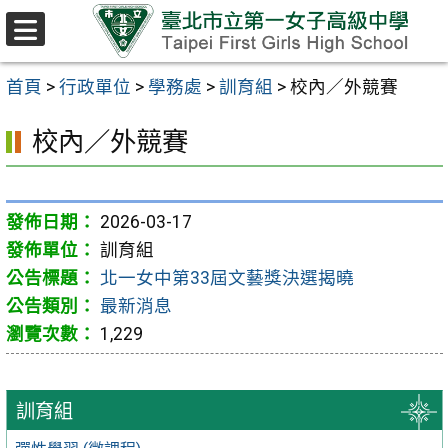
跳至主要內容區
選
單
首頁
>
行政單位
>
學務處
>
訓育組
>
校內／外競賽
校內／外競賽
2026-03-17
訓育組
北一女中第33屆文藝獎決選揭曉
最新消息
1,229
訓育組