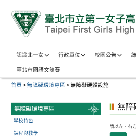
跳至主要內容區
認識北一女
行政單位
校園公告
臺北市國語文競賽
首頁
>
無障礙環境專區
>
無障礙硬體設施
無障
無障礙環境專區
學校特色
請以左、右
課程與教學