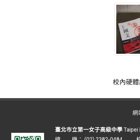
校內硬體
網
臺北市立第一女子高級中學
Taipei 
總 機： (02) 2382-0484 校安