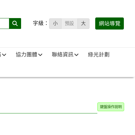
字級：
送出
網站導覽
小
預設
大
搜
尋
(必
務
協力團體
聯絡資訊
綠光計劃
填)：
鍵盤操作說明