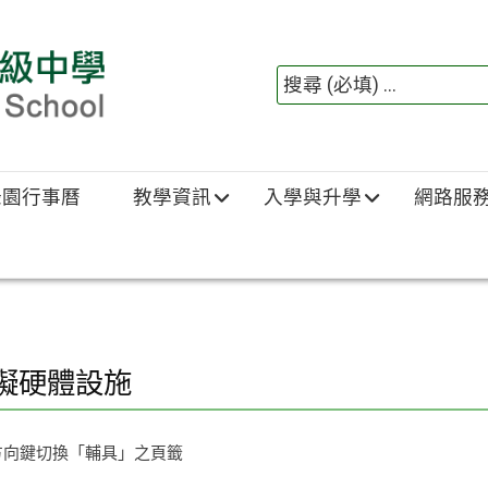
綠園行事曆
教學資訊
入學與升學
網路服
礙硬體設施
方向鍵切換「輔具」之頁籤