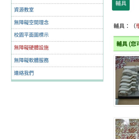
輔具
資源教室
無障礙空間理念
輔具：（
校園平面圖標示
輔具 (
無障礙硬體設施
無障礙軟體服務
連絡我們