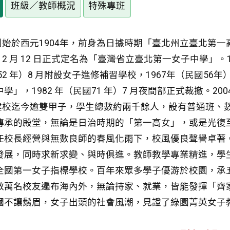
班級／教師概況
特殊專班
於西元1904年，前身為日據時期「臺北州立臺北第一高
）12 月 12 日正式定名為「臺灣省立臺北第一女子中學」。194
52 年）8 月附設女子進修補習學校，1967年（民國5
學」，1982 年（民國71 年）7 月夜間部正式裁撤。2
迄今逾雙甲子，學生總數約兩千餘人，設有普通班、數
傳承的殿堂，無論是日治時期的「第一高女」，或是光復
任校長經營與無數良師的春風化雨下，校風優良聲譽卓著
發展，同時求新求變、與時俱進。教師教學專業精進，學
全國第一女子指標學校。百年來眾多學子優游於校園，承
數萬名校友遍布海內外，無論持家、就業，皆能發揮「齊
幗不讓鬚眉，女子出頭的社會風潮，見證了綠園菁英女子