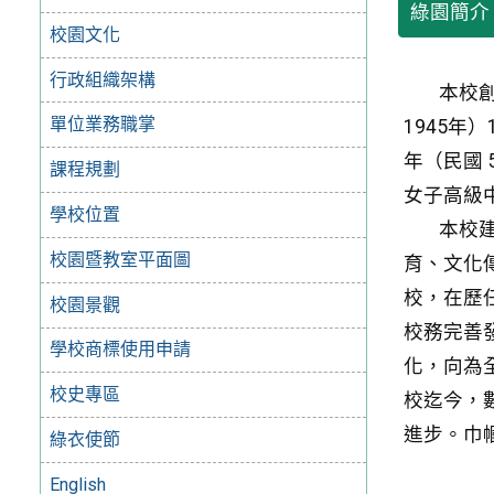
綠園簡介
校園文化
行政組織架構
本校創始
單位業務職掌
1945年
年（民國 
課程規劃
女子高級中
學校位置
本校建校
校園暨教室平面圖
育、文化
校，在歷
校園景觀
校務完善
學校商標使用申請
化，向為
校史專區
校迄今，
進步。巾
綠衣使節
English