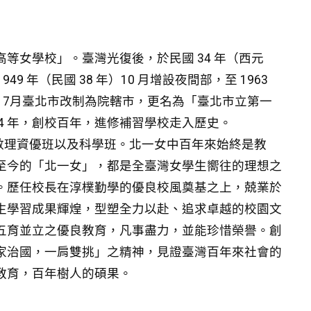
等女學校」。臺灣光復後，於民國 34 年（西元
9 年（民國 38 年）10 月增設夜間部，至 1963
6年）7月臺北市改制為院轄市，更名為「臺北市立第一
004 年，創校百年，進修補習學校走入歷史。
理資優班以及科學班。北一女中百年來始終是教
至今的「北一女」，都是全臺灣女學生嚮往的理想之
。歷任校長在淳樸勤學的優良校風奠基之上，兢業於
生學習成果輝煌，型塑全力以赴、追求卓越的校園文
五育並立之優良教育，凡事盡力，並能珍惜榮譽。創
家治國，一肩雙挑」之精神，見證臺灣百年來社會的
教育，百年樹人的碩果。