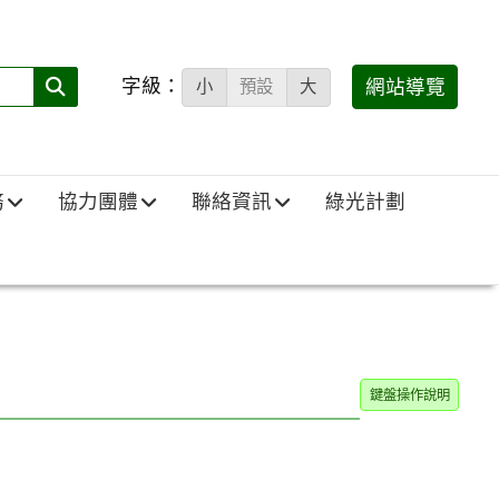
字級：
送出
網站導覽
小
預設
大
搜
尋
(必
務
協力團體
聯絡資訊
綠光計劃
填)：
鍵盤操作說明