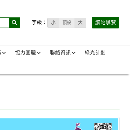
字級：
送出
網站導覽
小
預設
大
搜
尋
(必
務
協力團體
聯絡資訊
綠光計劃
填)：