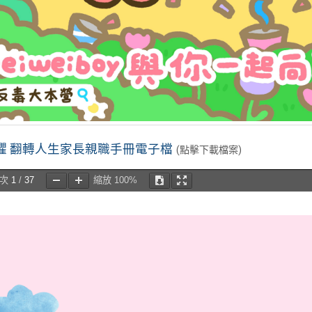
懼 翻轉人生家長親職手冊電子檔
(點擊下載檔案)
頁次
1
/
37
縮放
100%