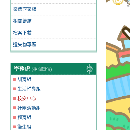
樂儀旗家族
相關鏈結
檔案下載
遺失物專區
學務處
(相關單位)
訓育組
生活輔導組
校安中心
社團活動組
體育組
衛生組