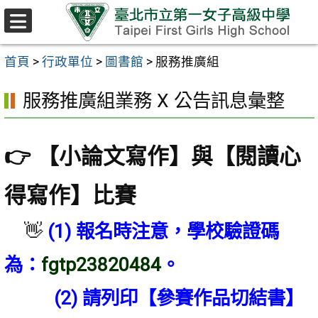
跳至主要內容區
選
單
首頁
>
行政單位
>
圖書館
>
服務推廣組
服務推廣組業務 X 公告訊息彙整
👉 【小論文寫作】與【閱讀心
得寫作】
比賽
👋
(1)
報
名時注意，學校驗證碼
為：
fgtp23820484
。
(2) 請列印【參賽作品切結書】