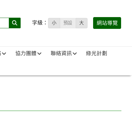
字級：
送出
網站導覽
小
預設
大
搜
尋
(必
務
協力團體
聯絡資訊
綠光計劃
填)：