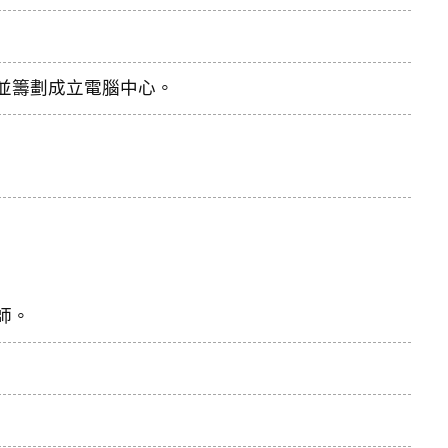
並籌劃成立電腦中心。
師。