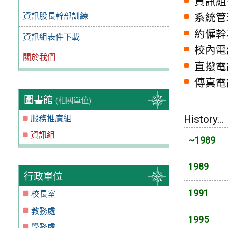
資訊組
資訊股長幹部訓練
系統管
約僱幹
資訊組表件下載
校內電話：
關於我們
直撥電話：
傳真電話：
圖書館
(相關單位)
History…
服務推廣組
資訊組
~1989
1989
行政單位
1991
校長室
教務處
1995
學務處