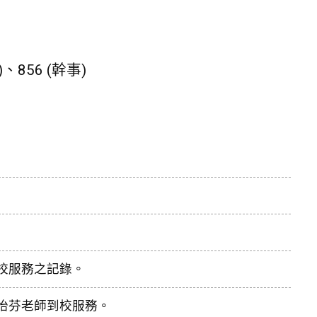
)、856 (幹事)
校服務之記錄。
怡芬老師到校服務。