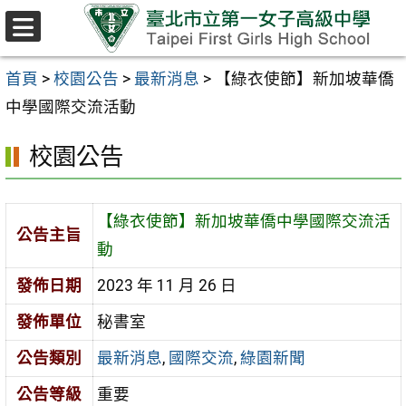
跳至主要內容區
選
單
首頁
>
校園公告
>
最新消息
>
【綠衣使節】新加坡華僑
中學國際交流活動
校園公告
【綠衣使節】新加坡華僑中學國際交流活
公告主旨
動
發佈日期
2023 年 11 月 26 日
發佈單位
秘書室
公告類別
最新消息
,
國際交流
,
綠園新聞
公告等級
重要