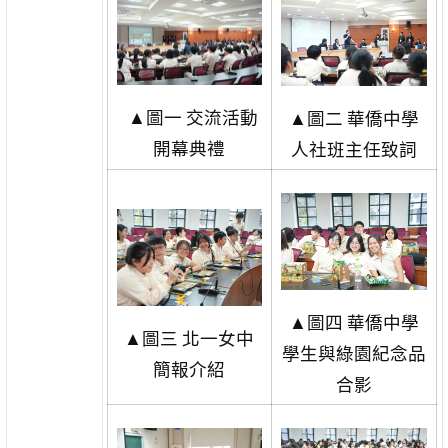
▲圖一 交流活動
▲圖二 華僑中學
開幕典禮
人社班主任致詞
▲圖四 華僑中學
▲圖三 北一女中
學生與綠園紀念品
簡報介紹
合影