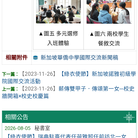
▲圖五 多元選修
▲圖六 兩
校學生
入班體驗
餐敘交流
新加坡華僑中學國際交流新聞稿
相關附件
【2023-11-26】
【綠衣使節】新加坡諾雅初級學
院國際交流活動
【2023-11-26】
薪傳雙甲子．傳頌第一女─校史
牆開箱×校史校慶篇
相關公告
2026-08-05
秘書室
【綠衣使節】瑞典駐臺代表任荷雅卸任前訪北一女