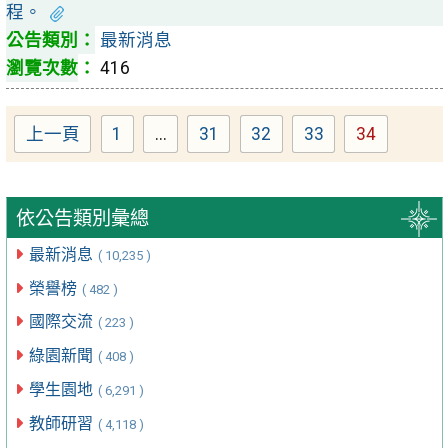
程。
最新消息
416
上一頁
1
...
31
32
33
34
Page
Page
Page
Page
Page
依公告類別彙總
最新消息
( 10,235 )
榮譽榜
( 482 )
國際交流
( 223 )
綠園新聞
( 408 )
學生園地
( 6,291 )
教師研習
( 4,118 )