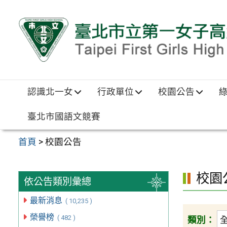
跳至主要內容區
認識北一女
行政單位
校園公告
臺北市國語文競賽
首頁
>
校園公告
校園
依公告類別彙總
最新消息
( 10,235 )
榮譽榜
( 482 )
類別：