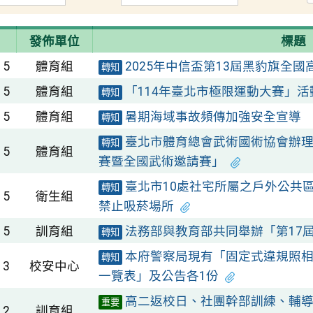
發佈單位
標題
15
體育組
2025年中信盃第13屆黑豹旗全
轉知
15
體育組
「114年臺北市極限運動大賽」活
轉知
15
體育組
暑期海域事故頻傳加強安全宣導
轉知
臺北市體育總會武術國術協會辦理
轉知
15
體育組
賽暨全國武術邀請賽」
臺北市10處社宅所屬之戶外公共區
轉知
15
衛生組
禁止吸菸場所
15
訓育組
法務部與教育部共同舉辦「第17
轉知
本府警察局現有「固定式違規照相
轉知
13
校安中心
一覽表」及公告各1份
高二返校日、社團幹部訓練、輔
重要
12
訓育組