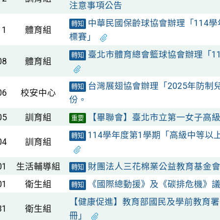
注意事項公告
中華民國保齡球協會辦理「114
轉知
11
體育組
標賽」
臺北市體育總會籃球協會辦理「1
轉知
08
體育組
台灣展翅協會辦理「2025年防
轉知
06
校安中心
份。
05
訓育組
【畢聯會】臺北市立第一女子高級
重要
114學年度第1學期「高級中等
轉知
04
訓育組
01
生活輔導組
財團法人三花棉業公益教育基金
轉知
01
衛生組
《國際總動援》及《碳排危機》
轉知
【健康促進】教育部國民及學前教育署
31
衛生組
冊」