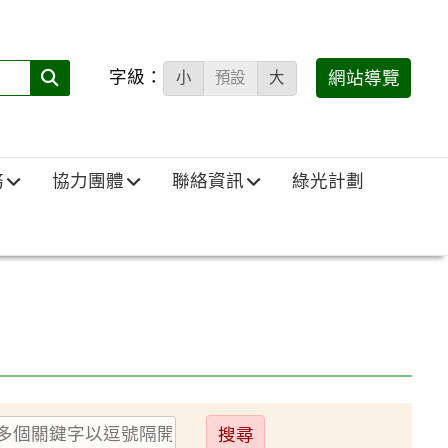
字級：
送出
網站導覽
小
預設
大
搜
尋
(必
務
協力團體
聯絡資訊
綠光計劃
填)：
送