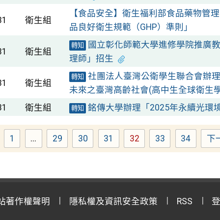
【食品安全】衛生福利部食品藥物管理署
31
衛生組
品良好衛生規範（GHP）準則」
國立彰化師範大學進修學院推廣教育「
轉知
31
衛生組
理師」招生
社團法人臺灣公衛學生聯合會辦理「
轉知
31
衛生組
未來之臺灣高齡社會(高中生全球衛生
31
衛生組
銘傳大學辦理「2025年永續光環
轉知
1
...
29
30
31
32
33
34
下
Page
Page
Page
Page
Page
Page
Page
站著作權聲明
隱私權及資訊安全政策
RSS