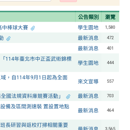
出
公告類別
瀏覽
國高中棒球大賽
學生園地
1,580
動
最新消息
472
最新消息
401
「114年臺北市中正盃武術錦標
學生園地
444
域，自114年9月1日起為全面
來文宣導
557
屆全國法規資料庫競賽活動」
最新消息
703
設備及區間測速裝 置設置地點
最新消息
464
導班長研習與返校打掃相關重要
最新消息
3,565