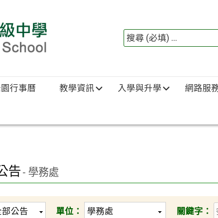
綠園行事曆
教學資訊
入學與升學
網路服
公告
- 學務處
單位：
關鍵字：