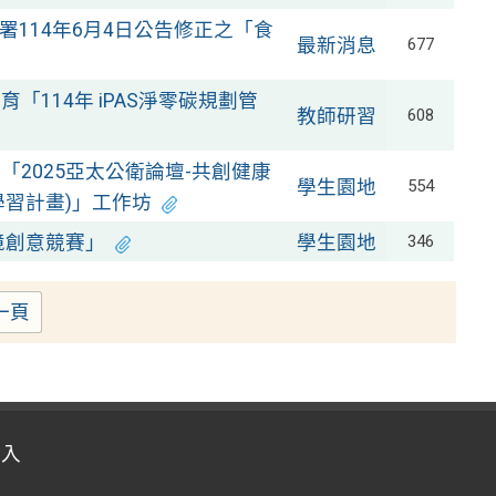
114年6月4日公告修正之「食
最新消息
677
114年 iPAS淨零碳規劃管
教師研習
608
2025亞太公衛論壇-共創健康
學生園地
554
學習計畫)」工作坊
境創意競賽」
學生園地
346
一頁
登入