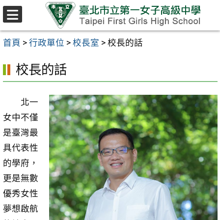
跳至主要內容區
選
單
首頁
>
行政單位
>
校長室
>
校長的話
校長的話
北一
女中不僅
是臺灣最
具代表性
的學府，
更是無數
優秀女性
夢想啟航