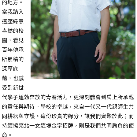
的地方。
當我踏入
這座綠意
盎然的校
園，看見
百年傳承
所累積的
深厚底
蘊，也感
受到新世
代學子蓬勃奔放的青春活力，更深刻體會到肩上所承載
的責任與期待。學校的卓越，來自一代又一代親師生共
同耕耘與守護。這份珍貴的緣分，讓我們齊聚於此；而
持續擦亮北一女這塊金字招牌，則是我們共同肩負的使
命。