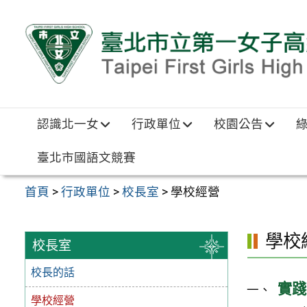
跳至主要內容區
認識北一女
行政單位
校園公告
臺北市國語文競賽
首頁
>
行政單位
>
校長室
>
學校經營
學校
校長室
校長的話
實踐
學校經營