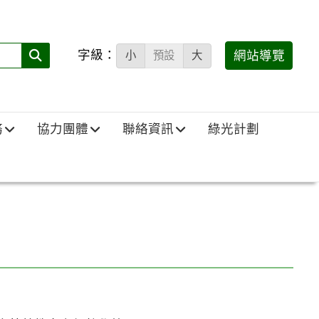
字級：
送出
網站導覽
小
預設
大
搜
尋
(必
務
協力團體
聯絡資訊
綠光計劃
填)：