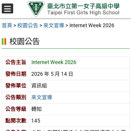
跳至主要內容區
選
單
首頁
>
校園公告
>
來文宣導
>
Internet Week 2026
校園公告
公告主旨
Internet Week 2026
發佈日期
2026 年 5 月 14 日
發佈單位
資訊組
公告類別
來文宣導
公告等級
轉知
點閱次數
145