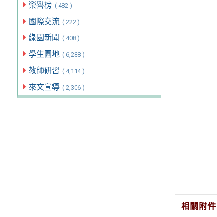
榮譽榜
( 482 )
國際交流
( 222 )
綠園新聞
( 408 )
學生園地
( 6,288 )
教師研習
( 4,114 )
來文宣導
( 2,306 )
相關附件