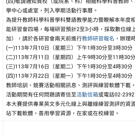
(四)敬請通知貴校（或院系、科）相關科學科普教師
學中心或處室，列入學期活動行事曆。
為提升教師科學科普學科雙語教學能力暨瞭解本年度
能研習會四場，每場研習預計2至3小時，採取數位線上研習
加），請於各研習會兩天前進行
教師研習報名
，辦理
(一)113年7月10日（星期三）下午1時30分至3時30分
(二)113年7月11日（星期四）上午9時30分至11時30
(三)113年7月16日（星期二）下午1時30分至4時30
(四)113年7月22日（星期一）下午1時30分至4時30
教師培訓、競賽活動相關訊息、測評與練習軟體下載
活動期間有任何問題請寄信至
活動信箱
或電話02-2392
本大賽提供專業英文多元化線上與離線練習測評的資
站下載軟體，善用學習資源，在家或在校練習。