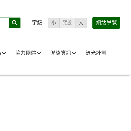
字級：
送出
網站導覽
小
預設
大
搜
尋
(必
務
協力團體
聯絡資訊
綠光計劃
填)：