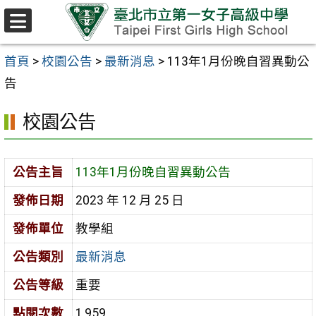
跳至主要內容區
選
單
首頁
>
校園公告
>
最新消息
>
113年1月份晚自習異動公
告
校園公告
公告主旨
113年1月份晚自習異動公告
發佈日期
2023 年 12 月 25 日
發佈單位
教學組
公告類別
最新消息
公告等級
重要
點閱次數
1,959