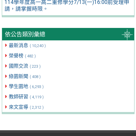
114學年度高一高二重修學分7/13(一)16:00前受理申
請，請掌握時限。
依公告類別彙總
最新消息
( 10,240 )
榮譽榜
( 482 )
國際交流
( 223 )
綠園新聞
( 408 )
學生園地
( 6,293 )
教師研習
( 4,119 )
來文宣導
( 2,312 )