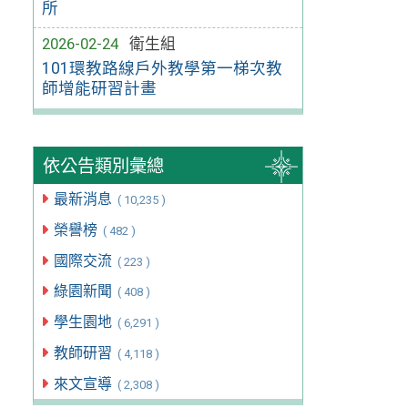
所
2026-02-24
衛生組
101環教路線戶外教學第一梯次教
師增能研習計畫
依公告類別彙總
最新消息
( 10,235 )
榮譽榜
( 482 )
國際交流
( 223 )
綠園新聞
( 408 )
學生園地
( 6,291 )
教師研習
( 4,118 )
來文宣導
( 2,308 )