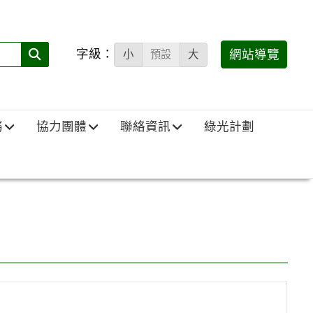
字級：
送出
網站導覽
小
預設
大
搜
尋
(必
務
協力團體
聯絡資訊
綠光計劃
填)：