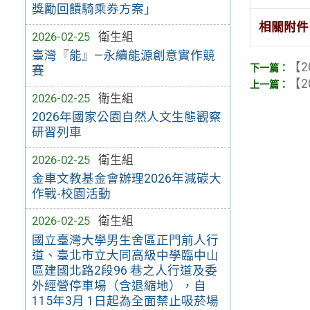
獎勵回饋騎乘券方案」
相關附件
2026-02-25
衛生組
臺灣『能』—永續能源創意實作競
【2
賽
【2
2026-02-25
衛生組
2026年國家公園自然人文生態觀察
研習列車
2026-02-25
衛生組
金車文教基金會辦理2026年減碳大
作戰-校園活動
2026-02-25
衛生組
國立臺灣大學男生舍區正門前人行
道、臺北市立大同高級中學臨中山
區建國北路2段96 巷之人行道及委
外經營停車場（含退縮地），自
115年3月 1日起為全面禁止吸菸場