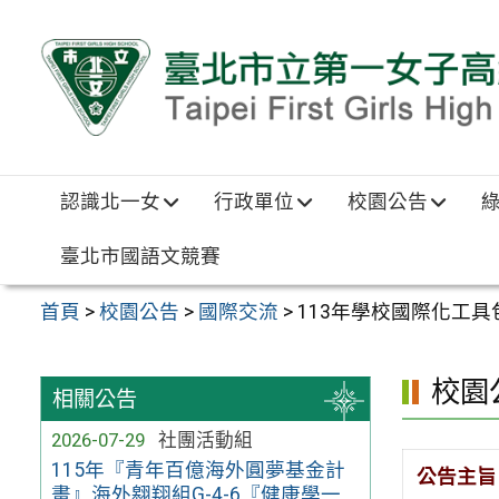
跳至主要內容區
認識北一女
行政單位
校園公告
臺北市國語文競賽
首頁
>
校園公告
>
國際交流
>
113年學校國際化工
校園
相關公告
2026-07-29
社團活動組
115年『青年百億海外圓夢基金計
公告主旨
畫』海外翱翔組G-4-6『健康學一