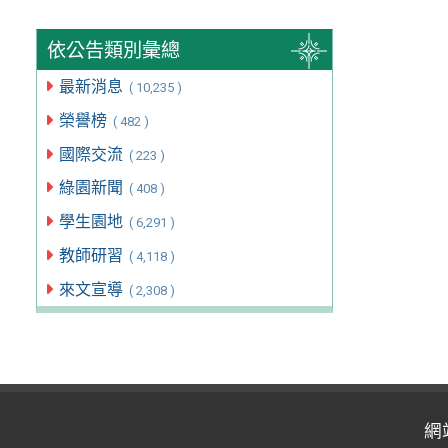
依公告類別彙總
最新消息
( 10,235 )
榮譽榜
( 482 )
國際交流
( 223 )
綠園新聞
( 408 )
學生園地
( 6,291 )
教師研習
( 4,118 )
來文宣導
( 2,308 )
網