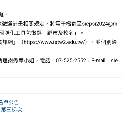
加。
依徵選計畫
相關規定，將電子檔寄至siepsi2024@m
校國際化工具包徵
選－縣市及校名」。
資訊網」
（https://www.ietw2.edu.tw/），並個別通
助理謝秀
萍小姐，電話：07-525-2552，E-mail：sie
取名單公告
」第三梯次