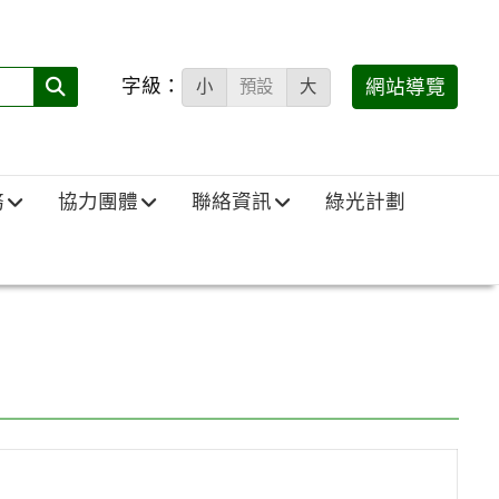
字級：
送出
網站導覽
小
預設
大
搜
尋
(必
務
協力團體
聯絡資訊
綠光計劃
填)：