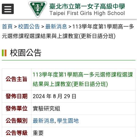
跳至主要內容區
選
單
首頁
>
校園公告
>
最新消息
>
113學年度第1學期高一多
元選修課程選課結果與上課教室(更新日語分班)
校園公告
113學年度第1學期高一多元選修課程選課
公告主旨
結果與上課教室(更新日語分班)
發佈日期
2024 年 8 月 29 日
發佈單位
實驗研究組
公告類別
最新消息
,
學生園地
公告等級
重要