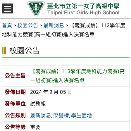
跳至主要內容區
選
單
首頁
>
校園公告
>
最新消息
>
【競賽成績】113學年度
地科能力競賽(高一組初賽)進入決賽名單
校園公告
【競賽成績】113學年度地科能力競賽(高
公告主旨
一組初賽)進入決賽名單
發佈日期
2024 年 9 月 05 日
發佈單位
試務組
公告類別
最新消息
,
榮譽榜
,
學生園地
公告等級
重要