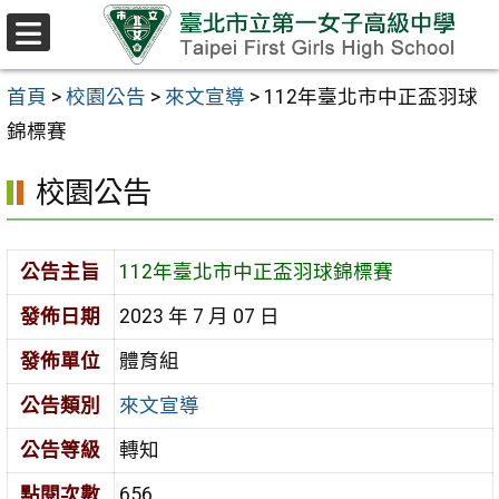
跳至主要內容區
選
單
首頁
>
校園公告
>
來文宣導
>
112年臺北市中正盃羽球
錦標賽
校園公告
公告主旨
112年臺北市中正盃羽球錦標賽
發佈日期
2023 年 7 月 07 日
發佈單位
體育組
公告類別
來文宣導
公告等級
轉知
點閱次數
656