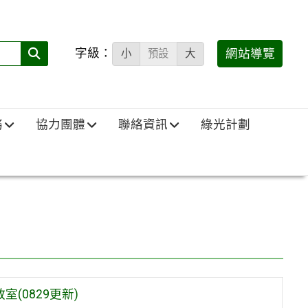
字級：
送出
網站導覽
小
預設
大
搜
尋
(必
務
協力團體
聯絡資訊
綠光計劃
填)：
(0829更新)