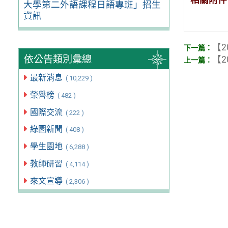
大學第二外語課程日語專班」招生
資訊
【2
依公告類別彙總
【2
最新消息
( 10,229 )
榮譽榜
( 482 )
國際交流
( 222 )
綠園新聞
( 408 )
學生園地
( 6,288 )
教師研習
( 4,114 )
來文宣導
( 2,306 )