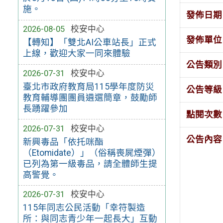
施。
發佈日期
2026-08-05
校安中心
發佈單位
【轉知】「雙北AI公車站長」正式
上線，歡迎大家一同來體驗
公告類別
2026-07-31
校安中心
臺北市政府教育局115學年度防災
公告等級
教育輔導團團員遴選簡章，鼓勵師
長踴躍參加
點閱次數
2026-07-31
校安中心
公告內容
新興毒品「依托咪酯
（Etomidate）」（俗稱喪屍煙彈）
已列為第一級毒品，請全體師生提
高警覺。
2026-07-31
校安中心
115年同志公民活動「幸符製造
所：與同志青少年一起長大」互動