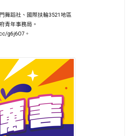
門舞蹈社、國際扶輪3521地區
政府青年事務局。
c/g6j6O7。