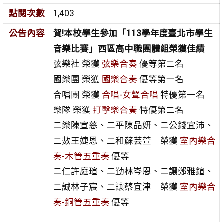
點閱次數
1,403
公告內容
賀!本校學生參加「113學年度臺北市學生
音樂比賽」西區高中職團體組榮獲佳績
弦樂社 榮獲
弦樂合奏
優等第二名
國樂團 榮獲
國樂合奏
優等第一名
合唱團 榮獲
合唱-女聲合唱
特優第一名
樂隊 榮獲
打擊樂合奏
特優第二名
二樂陳宣慈、二平陳品妍、二公錢宜沛、
二數王婕恩、二和蘇芸萱 榮獲
室內樂合
奏-木管五重奏
優等
二仁許庭瑄、二勤林岑恩、二讓鄭雅鍹、
二誠林子宸、二讓蔡宜津 榮獲
室內樂合
奏-銅管五重奏
優等