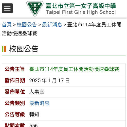
跳至主要內容區
選
單
首頁
>
校園公告
>
最新消息
>
臺北市114年度員工休閒
活動慢速壘球賽
校園公告
公告主旨
臺北市114年度員工休閒活動慢速壘球賽
發佈日期
2025 年 1 月 17 日
發佈單位
人事室
公告類別
最新消息
公告等級
轉知
點閱次數
556