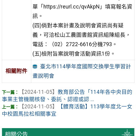
單「https://reurl.cc/qvAkpN」填
寫報名資
訊。
(四)倘對本案計畫及說明會資訊尚有疑
義，可洽松山工農圖
書館資訊組陳組長，
電話：（02）2722-6616分機793。
(五)檢附旨案說明會活動資訊1份。
臺北市114學年度國際交換學生學習計
相關附件
畫說明會
【2024-11-05】
教育部公告「114年各中央目的
事業主管機關核發、委託、認證或認 ...
【2024-11-05】
【體育活動】113學年度北一女
中校園馬拉松相關事宜
相關公告