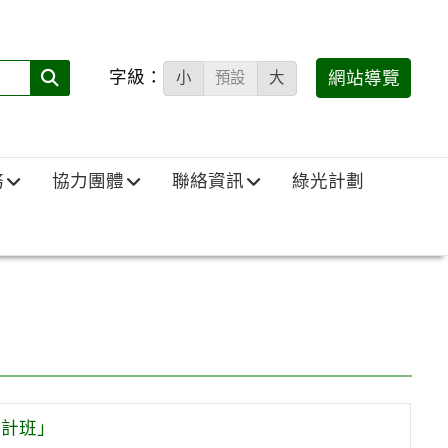
字級：
送出
網站導覽
小
預設
大
搜
尋
(必
務
協力團體
聯絡資訊
綠光計劃
填)：
設計班」