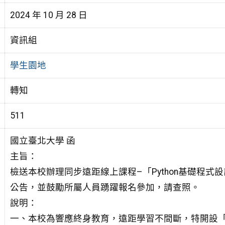
2024 年 10 月 28 日
資訊組
學生園地
轉知
511
國立臺北大學 函
主旨：
檢送本校辦理同步遠距線上課程–「Python基礎程
公告，並鼓勵所屬人員踴躍報名參加，請查照。
說明：
一、本校為響應終身教育，遠距學習不間斷，特開設「P