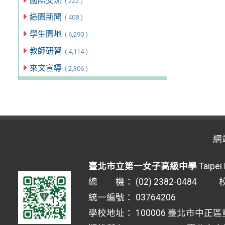
國際交流
( 222 )
綠園新聞
( 408 )
學生園地
( 6,290 )
教師研習
( 4,114 )
來文宣導
( 2,306 )
網
臺北市立第一女子高級中學
Taipei 
總 機： (02) 2382-0484 校安
統一編號： 03764206
學校地址： 100006 臺北市中正區