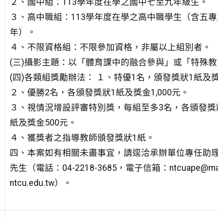
２、國中組：113學年度在學之國中七至九年級生。
３、高中職組：113學年度在學之高中職學生（含五專
年）。
４、不限資格組：不限參加資格，非屬以上組別者。
(三)攝影主題：以「體育課中的融合參與」或「特殊
(四)各類組獎勵辦法： １、特優1名，頒發獎狀1紙及獎金
２、優勝2名，各頒發獎狀1紙及獎金1,000元。
３、視情況增設評審特別獎，每組至多3名，各頒發獎
紙及獎金500元。
４、獲獎者之指導教師頒發獎狀1紙。
四、本案如有相關未盡事宜，請逕洽承辦單位專任助
先生（電話：04-2218-3685，電子信箱：ntcuape@mai
ntcu.edu.tw）。