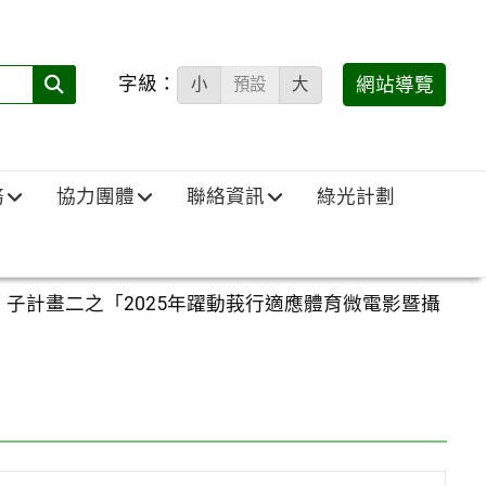
字級：
送出
網站導覽
小
預設
大
搜
尋
(必
務
協力團體
聯絡資訊
綠光計劃
填)：
」子計畫二之「2025年躍動莪行適應體育微電影暨攝