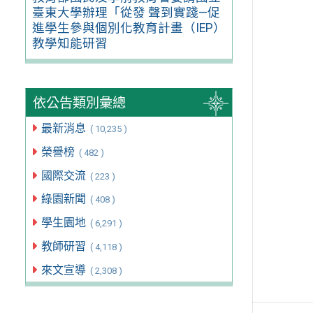
臺東大學辦理「從發 聲到實踐—促
進學生參與個別化教育計畫（IEP）
教學知能研習
依公告類別彙總
最新消息
( 10,235 )
榮譽榜
( 482 )
國際交流
( 223 )
綠園新聞
( 408 )
學生園地
( 6,291 )
教師研習
( 4,118 )
來文宣導
( 2,308 )