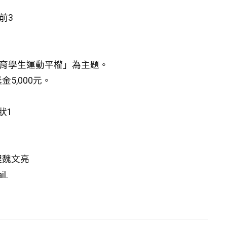
前3
教育學生運動平權」為主題。
5,000元。
狀1
理魏文亮
l.