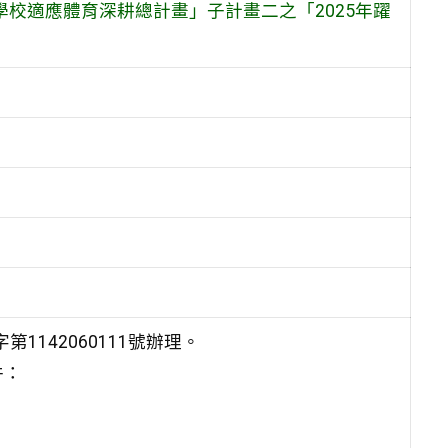
展學校適應體育深耕總計畫」子計畫二之「2025年躍
1142060111號辦理。
件：