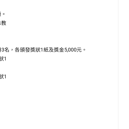
。
題。
殊教
3名，各頒發獎狀1紙及獎金5,000元。
狀1
狀1
：