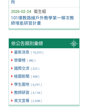
所
2026-02-24
衛生組
101環教路線戶外教學第一梯次教
師增能研習計畫
依公告類別彙總
最新消息
( 10,235 )
榮譽榜
( 482 )
國際交流
( 223 )
綠園新聞
( 408 )
學生園地
( 6,291 )
教師研習
( 4,118 )
來文宣導
( 2,308 )