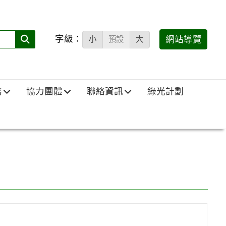
字級：
送出
網站導覽
小
預設
大
搜
尋
(必
務
協力團體
聯絡資訊
綠光計劃
填)：