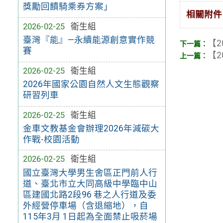
獎勵回饋騎乘券方案」
相關附件
2026-02-25
衛生組
臺灣『能』—永續能源創意實作競
【2
賽
【2
2026-02-25
衛生組
2026年國家公園自然人文生態觀察
研習列車
2026-02-25
衛生組
金車文教基金會辦理2026年減碳大
作戰-校園活動
2026-02-25
衛生組
國立臺灣大學男生舍區正門前人行
道、臺北市立大同高級中學臨中山
區建國北路2段96 巷之人行道及委
外經營停車場（含退縮地），自
115年3月 1日起為全面禁止吸菸場