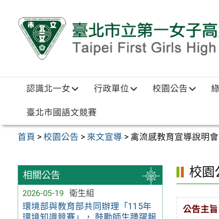
跳至主要內容區
認識北一女
行政單位
校園公告
臺北市國語文競賽
首頁
>
校園公告
>
來文宣導
>
禽流感教育宣導說明會
校園
相關公告
2026-05-19
衛生組
環境部與教育部共同辦理「115年
公告主旨
環境知識競賽」， 鼓勵師生踴躍報