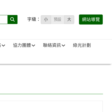
字級：
送出
網站導覽
小
預設
大
搜
尋
(必
務
協力團體
聯絡資訊
綠光計劃
填)：