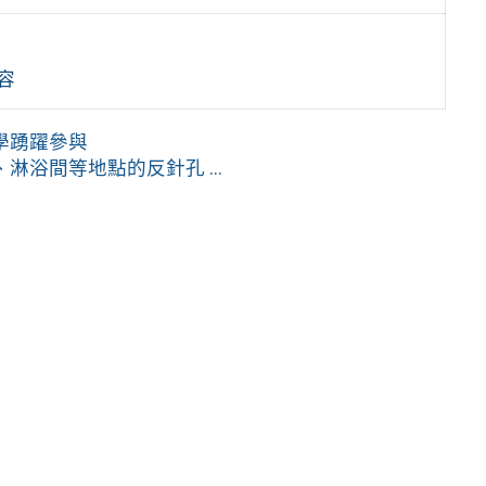
容
學踴躍參與
浴間等地點的反針孔 ...