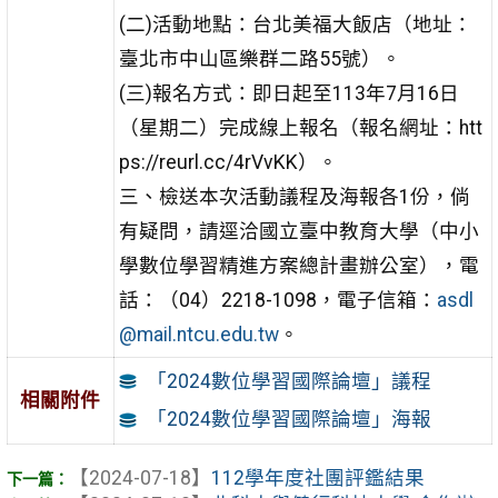
(二)活動地點：台北美福大飯店（地址：
臺北市中山區樂群二路55號）。
(三)報名方式：即日起至113年7月16日
（星期二）完成線上報名（報名網址：htt
ps://reurl.cc/4rVvKK）。
三、檢送本次活動議程及海報各1份，倘
有疑問，請逕洽國立臺中教育大學（中小
學數位學習精進方案總計畫辦公室），電
話：（04）2218-1098，電子信箱：
asdl
@mail.ntcu.edu.tw
。
「2024數位學習國際論壇」議程
相關附件
「2024數位學習國際論壇」海報
【2024-07-18】
112學年度社團評鑑結果