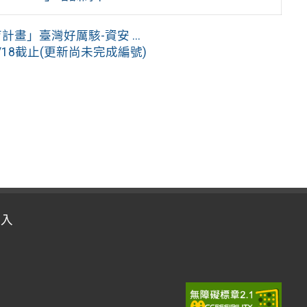
畫」臺灣好厲駭-資安 ...
18截止(更新尚未完成編號)
登入