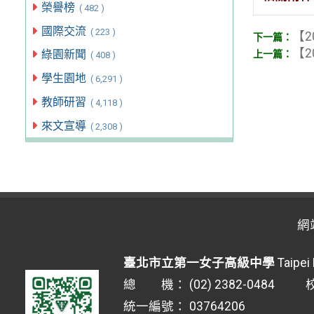
榮譽榜
( 482 )
國際交流
( 223 )
【2
【2
綠園新聞
( 408 )
學生園地
( 6,291 )
教師研習
( 4,118 )
來文宣導
( 2,308 )
網
臺北市立第一女子高級中學
Taipei 
總 機： (02) 2382-0484 校安
統一編號： 03764206