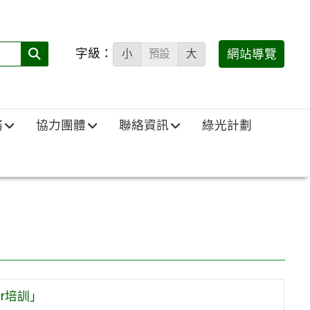
字級：
送出
網站導覽
小
預設
大
搜
尋
(必
務
協力團體
聯絡資訊
綠光計劃
填)：
er培訓」