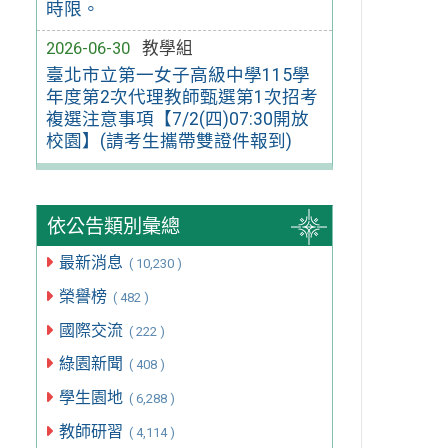
時限。
2026-06-30
教學組
臺北市立第一女子高級中學115學
年度第2次代理教師甄選第1次招考
複選注意事項【7/2(四)07:30開放
校園】(請考生攜帶雙證件報到)
依公告類別彙總
最新消息
( 10,230 )
榮譽榜
( 482 )
國際交流
( 222 )
綠園新聞
( 408 )
學生園地
( 6,288 )
教師研習
( 4,114 )