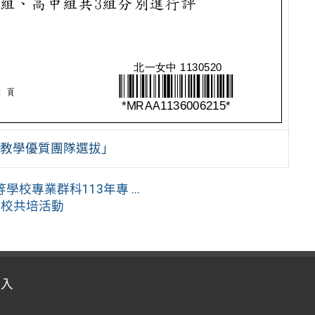
新教學優質團隊選拔」
專業群科113年專 ...
跨校共培活動
登入