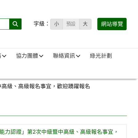
字級：
送出
網站導覽
小
預設
大
搜
尋
(必
務
協力團體
聯絡資訊
綠光計劃
填)：
中高級、高級報名事宜，歡迎踴躍報名
語能力認證」第2次中級暨中高級、高級報名事宜，