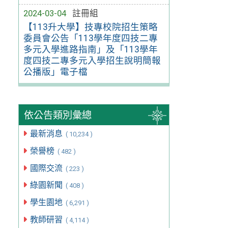
2024-03-04
註冊組
【113升大學】技專校院招生策略
委員會公告「113學年度四技二專
多元入學進路指南」及「113學年
度四技二專多元入學招生說明簡報
公播版」電子檔
依公告類別彙總
最新消息
( 10,234 )
榮譽榜
( 482 )
國際交流
( 223 )
綠園新聞
( 408 )
學生園地
( 6,291 )
教師研習
( 4,114 )