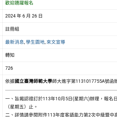
歡迎踴躍報名
2024 年 6 月 26 日
註冊組
最新消息
,
學生園地
,
來文宣導
轉知
726
依據
國立臺灣師範大學
師大進字第1131017755A
一、旨揭認證訂於113年10月5日(星期六)辦理，報名日
（星期五）止。
二、詳情請參閱附件113年度客語能力第2次中級暨