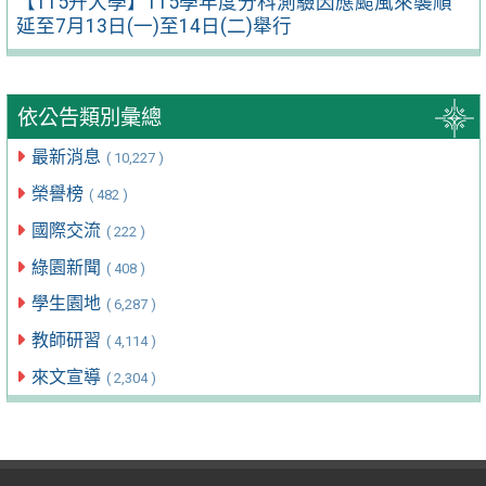
【115升大學】115學年度分科測驗因應颱風來襲順
延至7月13日(一)至14日(二)舉行
依公告類別彙總
最新消息
( 10,227 )
榮譽榜
( 482 )
國際交流
( 222 )
綠園新聞
( 408 )
學生園地
( 6,287 )
教師研習
( 4,114 )
來文宣導
( 2,304 )