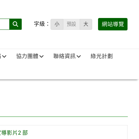
字級：
送出
網站導覽
小
預設
大
搜
尋
(必
務
協力團體
聯絡資訊
綠光計劃
填)：
導影片2 部