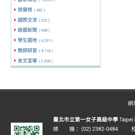
榮譽榜
( 482 )
國際交流
( 223 )
綠園新聞
( 408 )
學生園地
( 6,291 )
教師研習
( 4,118 )
來文宣導
( 2,308 )
網
臺北市立第一女子高級中學
Taipei 
總 機： (02) 2382-0484 校安