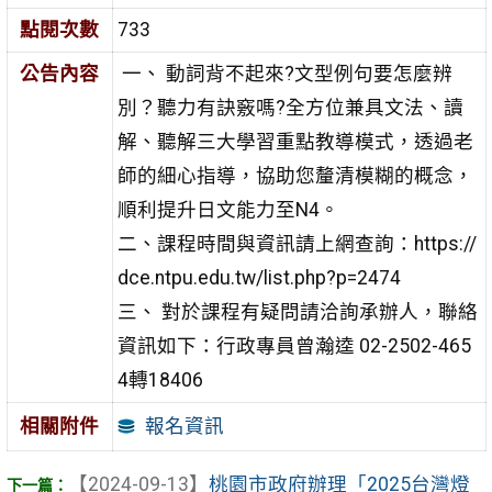
點閱次數
733
公告內容
一、 動詞背不起來?文型例句要怎麼辨
別？聽力有訣竅嗎?全方
位兼具文法、讀
解、聽解三大學習重點教導模式，透過老
師的細心指導，協助您釐清模糊的概念，
順利提升日文能
力至N4。
二、課程時間與資訊請上網查詢：https://
dce.ntpu.edu.tw/list.php?p=2474
三、 對於課程有疑問請洽詢承辦人，聯絡
資訊如下：行政專員
曾瀚逵 02-2502-465
4轉18406
報名資訊
相關附件
【2024-09-13】
桃園市政府辦理「2025台灣燈