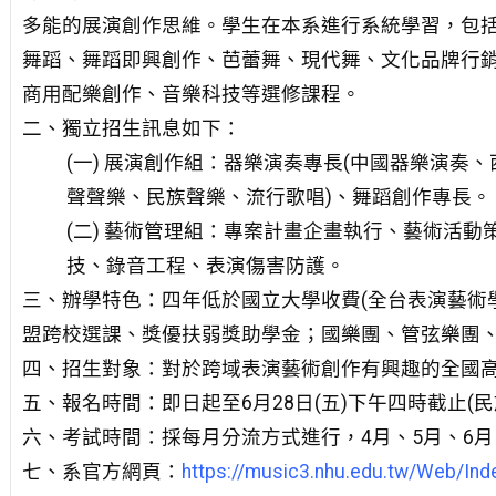
多能的展演創作思維。學生在本系進行系統學習，包
舞蹈、舞蹈即興創作、芭蕾舞、現代舞、文化品牌行
商用配樂創作、音樂科技等選修課程。
二、獨立招生訊息如下：
(一) 展演創作組：器樂演奏專長(中國器樂演奏
聲聲樂、民族聲樂、流行歌唱)、舞蹈創作專長。
(二) 藝術管理組：專案計畫企畫執行、藝術活
技、錄音工程、表演傷害防護。
三、辦學特色：四年低於國立大學收費(全台表演藝術
盟跨校選課、獎優扶弱獎助學金；國樂團、管弦樂團
四、招生對象：對於跨域表演藝術創作有興趣的全國
五、報名時間：即日起至6月28日(五)下午四時截止(民族音
六、考試時間：採每月分流方式進行，4月、5月、6月
七、系官方網頁：
https://music3.nhu.edu.tw/Web/Ind