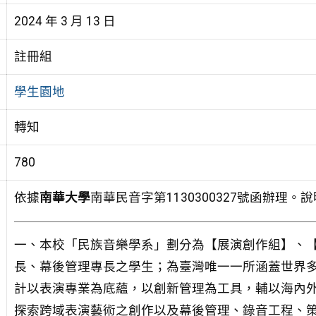
2024 年 3 月 13 日
註冊組
學生園地
轉知
780
依據
南華大學
南華民音字第1130300327號函辦理。
一、本校「民族音樂學系」劃分為【展演創作組】、【
長、幕後管理專長之學生；為臺灣唯一一所涵蓋世界
計以表演專業為底蘊，以創新管理為工具，輔以海內
探索跨域表演藝術之創作以及幕後管理、錄音工程、