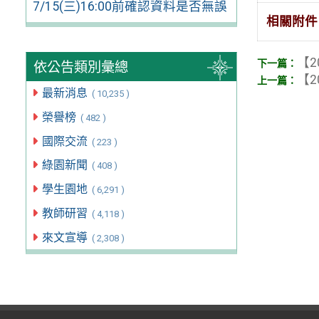
7/15(三)16:00前確認資料是否無誤
相關附件
【2
依公告類別彙總
【2
最新消息
( 10,235 )
榮譽榜
( 482 )
國際交流
( 223 )
綠園新聞
( 408 )
學生園地
( 6,291 )
教師研習
( 4,118 )
來文宣導
( 2,308 )