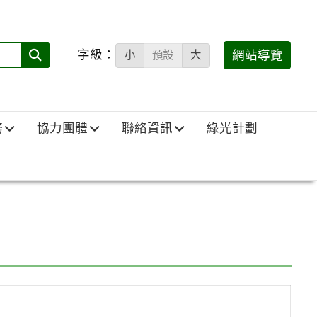
字級：
送出
網站導覽
小
預設
大
搜
尋
(必
務
協力團體
聯絡資訊
綠光計劃
填)：