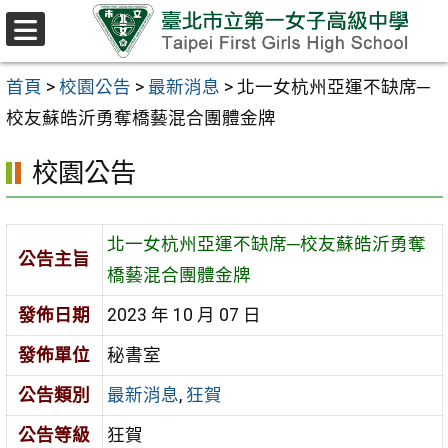
跳至主要內容區
選
單
首頁
>
校園公告
>
最新消息
>
北一女杭州亞運不缺席─
校友蘇皓沂勇奪橋藝混合團體金牌
校園公告
北一女杭州亞運不缺席─校友蘇皓沂勇奪
公告主旨
橋藝混合團體金牌
發佈日期
2023 年 10 月 07 日
發佈單位
秘書室
公告類別
最新消息
,
狂賀
公告等級
狂賀