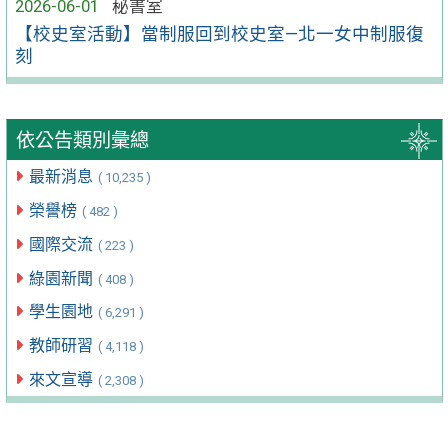
2026-06-01
秘書室
【校史室活動】當制服回到校史室—北一女中制服復
刻
依公告類別彙總
最新消息
( 10,235 )
榮譽榜
( 482 )
國際交流
( 223 )
綠園新聞
( 408 )
學生園地
( 6,291 )
教師研習
( 4,118 )
來文宣導
( 2,308 )