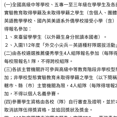
(一)全國高級中等學校、五專一至三年級在學學生及
實驗教育取得學籍及未取得學籍之學生（含個人、團體
英語教學學校、國內英美語系外僑學校接受小學（含）
得報名參加：
１、來臺留學學生（以外籍生身分就讀本國者）。
２、入圍112年度「外交小尖兵－英語種籽隊選拔活動
(二)由各校遴選推薦優秀學生4人組隊報名參加（每隊
每校限報名1 隊，不得跨校組隊。
(三)各該主管機關許可參與高級中等教育階段非學校
加；非學校型態實驗教育未取得學籍之學生（以下簡稱
轄市、縣（市）主管機關為限，4人組隊（每隊得增報
加，不得以個人名義參賽。
(四)參賽學生資格由各校（隊）自行審查及證明，並
取消該隊伍得獎資格，並追回獎狀及獎金。