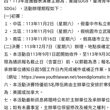
四、113年度團體表演賽主題為：實踐SDGs，臺灣青年很可以（Ready 
SDGs），活動辦理期程如下：
(一)初賽：
１、中區：113年11月2日（星期六），假臺中市私立
２、北區：113年11月9日（星期六），假桃園市立
３、南區：113年11月16日（星期六），假高雄市立
(二)決賽：113年12月7日（星期六）辦理，地點俟
五、本活動自113年9月1日起開始收件，至113年9
限為通訊報名截止日（含當日）前，以郵戳為憑；報名
承辦單位通知日起5個工作日內完成補件或補正作業，
（網址：https://www.youthtaiwan.net/teendiplomatic
六、本活動決賽特優前5名隊伍將由主辦單位安排於寒
為：美國或加拿大。
七、本活動最新訊息將隨時公布於主辦單位及承辦單位
站；如有未盡事宜，主辦單位保留修改及補充之權利。