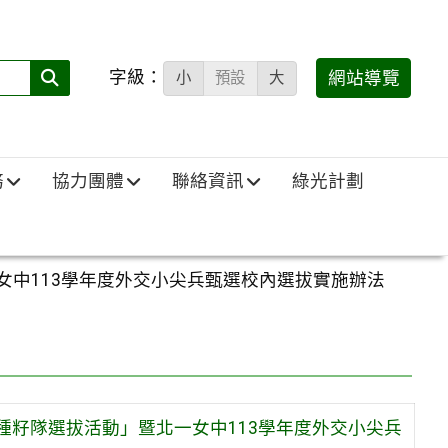
字級：
送出
網站導覽
小
預設
大
搜
尋
(必
務
協力團體
聯絡資訊
綠光計劃
填)：
女中113學年度外交小尖兵甄選校內選拔實施辦法
種籽隊選拔活動」暨北一女中113學年度外交小尖兵