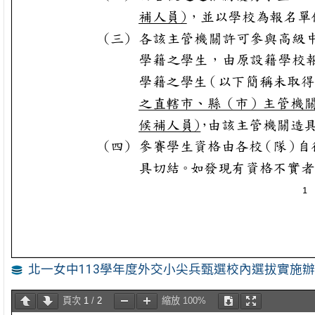
北一女中113學年度外交小尖兵甄選校內選拔實施辦法
頁次
1
/
2
縮放
100%