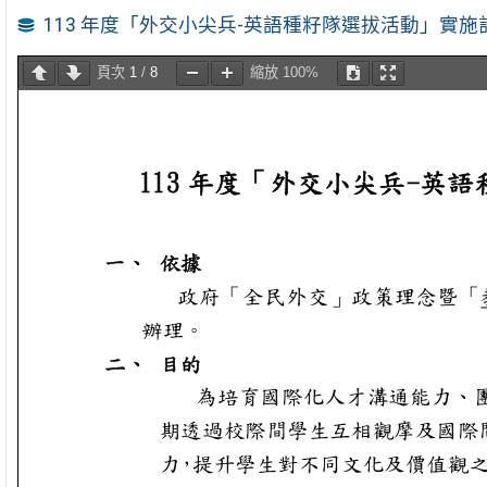
113 年度「外交小尖兵-英語種籽隊選拔活動」實施
頁次
1
/
8
縮放
100%