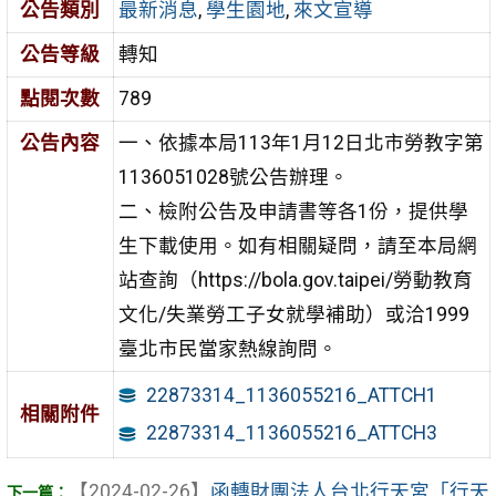
公告類別
最新消息
,
學生園地
,
來文宣導
公告等級
轉知
點閱次數
789
公告內容
一、依據本局113年1月12日北市勞教字第
1136051028號公告辦理。
二、檢附公告及申請書等各1份，提供學
生下載使用。如有相關疑問，請至本局網
站查詢（https://bola.gov.taipei/勞動教育
文化/失業勞工子女就學補助）或洽1999
臺北市民當家熱線詢問。
22873314_1136055216_ATTCH1
相關附件
22873314_1136055216_ATTCH3
【2024-02-26】
函轉財團法人台北行天宮「行天