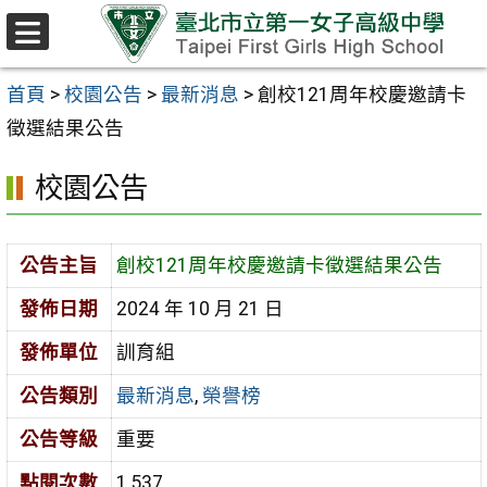
跳至主要內容區
選
單
首頁
>
校園公告
>
最新消息
>
創校121周年校慶邀請卡
徵選結果公告
校園公告
公告主旨
創校121周年校慶邀請卡徵選結果公告
發佈日期
2024 年 10 月 21 日
發佈單位
訓育組
公告類別
最新消息
,
榮譽榜
公告等級
重要
點閱次數
1,537