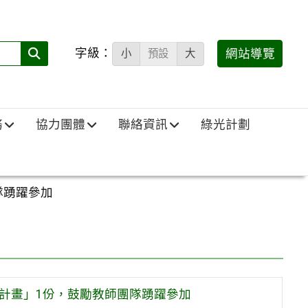
字級：
送出
網站導覽
小
預設
大
搜
尋
(必
務
協力團體
聯絡資訊
綠光計劃
填)：
隊踴躍參加
施計畫」1份，鼓勵教師團隊踴躍參加