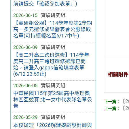
前請提交「確認參加表單」)
2026-06-15
實驗研究組
【實研組公服】114學年度第2學期
高一多元選修成果發表會公服錄取
名單(可持續報名至6/17中午)
2026-06-09
實驗研究組
【高二升高三跨班選修】114學年
度高二升高三跨班選修選課已開
始，請登入gapps信箱填寫表單
(6/12 23:59止)
相關附件
2026-06-05
實驗研究組
中華民國115年第25屆高中地理奧
林匹亞競賽 北一女中代表隊名單公
【2
告
【2
2026-05-29
實驗研究組
本校辦理「2026解謎遊戲設計師與