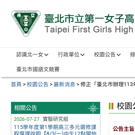
跳至主要內容區
認識北一女
行政單位
校園公告
臺北市國語文競賽
首頁
>
校園公告
>
最新消息
>
修正「臺北市辦理11
校園
相關公告
2026-07-27
實驗研究組
115學年度第1學期高三多元選修課
公告主旨
程選課說明【8/3(一)中午12點開始