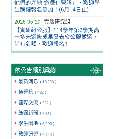
他們的產地-遊戲化營隊」，歡迎學
生踴躍報名參加！(6月14日止)
2026-05-29
實驗研究組
【實研組公服】114學年第2學期高
一多元選修成果發表會公服徵選，
尚有名額，歡迎報名!!
依公告類別彙總
最新消息
( 10,233 )
榮譽榜
( 482 )
國際交流
( 222 )
綠園新聞
( 408 )
學生園地
( 6,290 )
教師研習
( 4,114 )