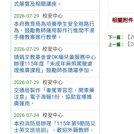
式展覽及相關講座。
2026-07-29
校安中心
相關附件
本府教育局為培養學生安全用路行
為，鼓勵教師運用製作行進間不滑
【2
手機教案進行教學。
【2
2026-07-29
校安中心
靖娟文教基金會OK繃兒童服務中心
辦理115年度「未成年無照駕駛處
理推廣課程」鼓勵師長踴躍參加。
2026-07-29
校安中心
交通局製作「毒駕零容忍，開車藥
注意」電子海報1份，協助宣導推
廣運用。
2026-07-24
校安中心
本府消防局辦理「115年第9期防災
士英文班培訓」，歡迎外籍教師、