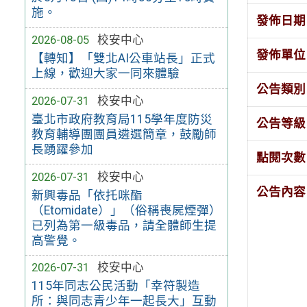
施。
發佈日期
2026-08-05
校安中心
發佈單位
【轉知】「雙北AI公車站長」正式
上線，歡迎大家一同來體驗
公告類別
2026-07-31
校安中心
臺北市政府教育局115學年度防災
公告等級
教育輔導團團員遴選簡章，鼓勵師
長踴躍參加
點閱次數
2026-07-31
校安中心
公告內容
新興毒品「依托咪酯
（Etomidate）」（俗稱喪屍煙彈）
已列為第一級毒品，請全體師生提
高警覺。
2026-07-31
校安中心
115年同志公民活動「幸符製造
所：與同志青少年一起長大」互動