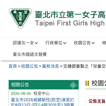
跳至主要內容區
認識北一女
行政單位
校園公告
臺北市國語文競賽
首頁
>
校園公告
>
最新消息
>
交通部委製之「兒童交
校園
相關公告
2026-08-06
校安中心
臺北市2026城鎮韌性(防空)演習訂
公告主旨
於8月13日 (四)14時30分至15時實