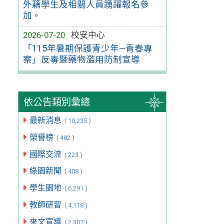
外籍學生及相關人員踴躍報名參
加。
2026-07-20
校安中心
「115年暑期保護青少年—青春專
案」反毒暨藥物濫用防制宣導
依公告類別彙總
最新消息
( 10,235 )
榮譽榜
( 482 )
國際交流
( 223 )
綠園新聞
( 408 )
學生園地
( 6,291 )
教師研習
( 4,118 )
來文宣導
( 2,307 )