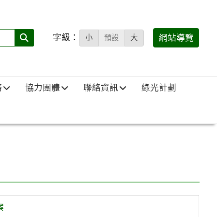
字級：
送出
網站導覽
小
預設
大
搜
尋
(必
務
協力團體
聯絡資訊
綠光計劃
填)：
案