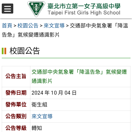
跳至主要內容區
選
單
首頁
>
校園公告
>
來文宣導
>
交通部中央氣象署「降溫
告急」氣候變遷通識影片
校園公告
交通部中央氣象署「降溫告急」氣候變遷
公告主旨
通識影片
發佈日期
2024 年 10 月 04 日
發佈單位
衛生組
公告類別
來文宣導
公告等級
轉知