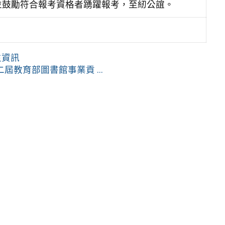
並鼓勵符合報考資格者踴躍報考，至紉公誼。
生資訊
教育部圖書館事業貢 ...