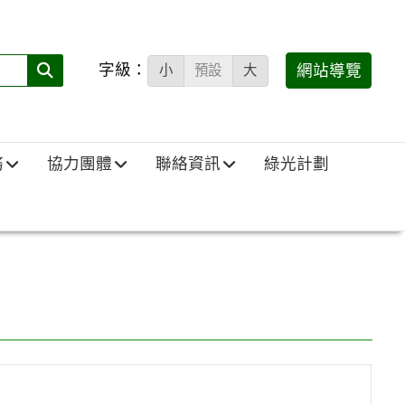
字級：
送出
網站導覽
小
預設
大
搜
尋
(必
務
協力團體
聯絡資訊
綠光計劃
填)：