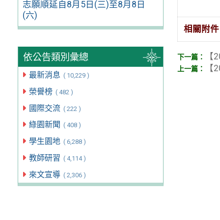
志願順延自8月5日(三)至8月8日
(六)
相關附件
【2
依公告類別彙總
【2
最新消息
( 10,229 )
榮譽榜
( 482 )
國際交流
( 222 )
綠園新聞
( 408 )
學生園地
( 6,288 )
教師研習
( 4,114 )
來文宣導
( 2,306 )