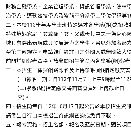
財務金融學系、企業管理學系、資訊管理學系、法律
治學系、運動競技學系及紫荊不分系學士學位學程等1
二、本校113學年度學士班特殊選才各學系(組)之招
特殊境遇家庭子女或孫子女、父或母其中之一為身心障
域具有傑出表現或具發展潛力之學生。另以外加名額
至第三款規定，申請歸化經許可之外國人或無國籍人得
前開詳細報考資格，請參閱招生簡章內各學系(組)報
三、本招生一律採網路報名及上傳學系(組)指定繳交
(一)報名日期：自112年11月7日上午9時起至11
(二)學系(組)指定繳交書面審查資料上傳截止日：1
交)。
四、招生簡章自112年10月17日起公告於本校招生資訊
請考生自行由本校招生資訊網查詢或免費下載。
五、報考資格、招生名額、報名及甄試日期、甄試項